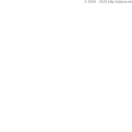
© 2004 -
2026 http://sdqcw.ok