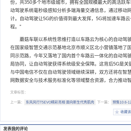
份，共350多个地市级城市，拥有全国规模最大的高活跃
动驾驶系统毫秒级感知分析多端海量交通信息，通过移动网
计。自动驾驶让5G的价值得到最大发挥，5G将加速车路
程。”
蘑菇车联以系统性思维打造以车路云为核心的自动驾驶系
在国家级智慧交通示范基地北京市顺义区北小营镇落地了国
同示范路，今年又落地了国内首个车路云一体化的自动驾
局协同，让自动驾驶获得系统级安全保障。这背后5G是关
与中国电信不仅在自动驾驶领域继续深耕，双方还将在智
网数据安全与技术服务标准化等领域整合资源，合力推动
文章标签：
上一篇：
东风风行T5EVO精彩亮相 面向新生代秀肌肉
下一篇：
预售10.6-
收藏该
发表我的评论